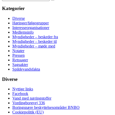
Search
Kategorier
Diverse
Høringer/følgegrupper
Interesseorganisationer
Medlemsinfo
Myndigheder – beskeder fra
Myndigheder – beskeder til
Myndigheder – møde med
Notater
Pressen
Retssager
Sagsakter
Spildevandsfakta
Diverse
Nyttige links
Facebook
Vand med næringstoffer
Vordingborgvej 336
Boringsnære beskyttelsesområder BNBO
Cookiepolitik (EU)