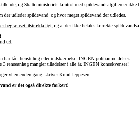
tillende, og Skatteministeriets kontrol med spildevandsafgiften er ikke he
em der udleder spildevand, og hvor meget spildevand der udledes.
er begrænset tilstrækkeligt
, og at der ikke betales korrekte spildevandsaf
!
nd ud.
en har fået henstilling eller indskærpelse. INGEN politianmeldelser.
e 3 renseanlæg mangler tilladelser i alle år. INGEN konsekvenser!
ager vi en enden gang, skriver Knud Jeppesen.
evand er det også direkte forkert!