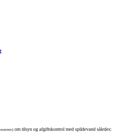
g
om tilsyn og afgiftskontrol med spildevand således:
isorerne)