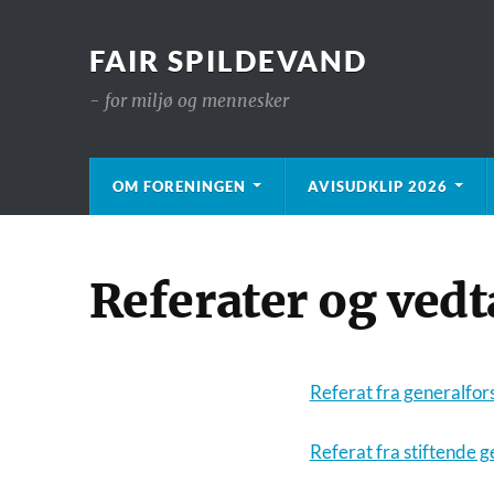
FAIR SPILDEVAND
- for miljø og mennesker
OM FORENINGEN
AVISUDKLIP 2026
Referater og ved
Referat fra generalfo
Referat fra stiftende 