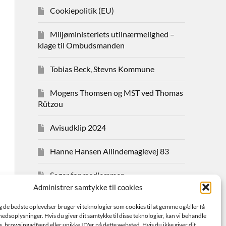
Cookiepolitik (EU)
Miljøministeriets utilnærmelighed –
klage til Ombudsmanden
Tobias Beck, Stevns Kommune
Mogens Thomsen og MST ved Thomas
Rützou
Avisudklip 2024
Hanne Hansen Allindemaglevej 83
Sager for medlemmer
Administrer samtykke til cookies
Bestyrelsen
ig de bedste oplevelser bruger vi teknologier som cookies til at gemme og/eller få
hedsoplysninger. Hvis du giver dit samtykke til disse teknologier, kan vi behandle
Avisudklip 2026
s. browsingadfærd eller unikke ID'er på dette websted. Hvis du ikke giver dit