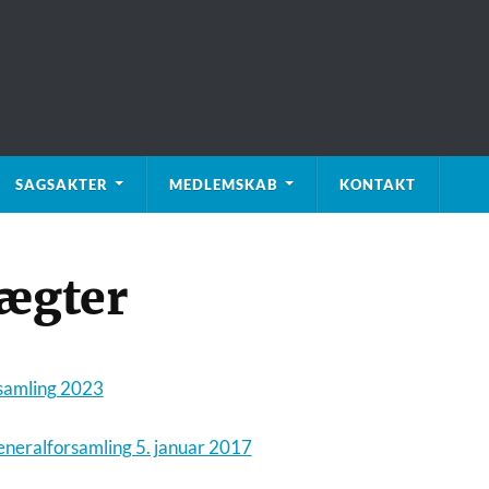
SAGSAKTER
MEDLEMSKAB
KONTAKT
tægter
rsamling 2023
generalforsamling 5. januar 2017