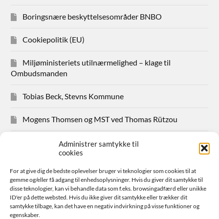
Boringsnære beskyttelsesområder BNBO
Cookiepolitik (EU)
Miljøministeriets utilnærmelighed – klage til
Ombudsmanden
Tobias Beck, Stevns Kommune
Mogens Thomsen og MST ved Thomas Rützou
Avisudklip 2024
Administrer samtykke til
cookies
Hanne Hansen Allindemaglevej 83
For at give dig de bedste oplevelser bruger vi teknologier som cookies til at
gemme og/eller få adgang til enhedsoplysninger. Hvis du giver dit samtykke til
Sager for medlemmer
disse teknologier, kan vi behandle data som f.eks. browsingadfærd eller unikke
ID'er på dette websted. Hvis du ikke giver dit samtykke eller trækker dit
samtykke tilbage, kan det have en negativ indvirkning på visse funktioner og
Bestyrelsen
egenskaber.