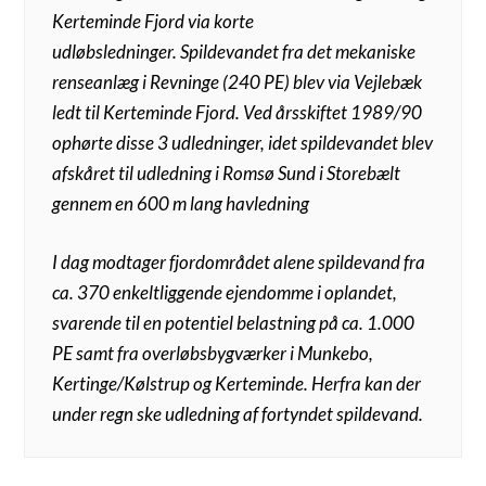
Ker­teminde Fjord via korte
udløbsledninger.
Spildevandet fra det mekaniske
renseanlæg i Revninge (240 PE) blev via Vejlebæk
ledt til Kerte­minde Fjord. Ved årsskiftet 1989/90
ophørte disse 3 udledninger, idet spilde­vandet blev
afskåret til udledning i Romsø Sund i Storebælt
gennem en 600 m lang havledning
I dag modtager fjordområdet alene spildevand fra
ca. 370 enkeltliggende ejendomme i oplandet,
svarende til en potentiel belast­ning på ca. 1.000
PE samt fra overløbsbygværker i Munkebo,
Kertinge/Køl­strup og Kerteminde. Herfra kan der
under regn ske udledning af fortyndet spildevand.