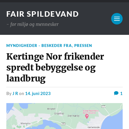
FAIR SPILDEVAND
- for miljø og mennesker
MYNDIGHEDER - BESKEDER FRA
,
PRESSEN
Kertinge Nor frikender
spredt bebyggelse og
landbrug
by
J R
on
14. juni 2023
1