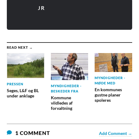
J R
READ NEXT →
MYNDIGHEDER -
MØDE MED
PRESSEN
MYNDIGHEDER -
En kommunes
Seges, L&F og BL
BESKEDER FRA
gustne planer
under anklage
Kommune
spoleres
vildledes af
forvaltning
1 COMMENT
Add Comment →