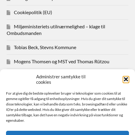
Cookiepolitik (EU)
Miljøministeriets utilnærmelighed – klage til
Ombudsmanden
Tobias Beck, Stevns Kommune
Mogens Thomsen og MST ved Thomas Rützou
Avisudklip 2024
Administrer samtykke til
cookies
Hanne Hansen Allindemaglevej 83
For at give dig de bedste oplevelser bruger vi teknologier som cookies til at
gemme og/eller få adgang til enhedsoplysninger. Hvis du giver dit samtykke til
Sager for medlemmer
disse teknologier, kan vi behandle data som f.eks. browsingadfærd eller unikke
ID'er på dette websted. Hvis du ikke giver dit samtykke eller trækker dit
samtykke tilbage, kan det have en negativ indvirkning på visse funktioner og
Bestyrelsen
egenskaber.
Avisudklip 2026