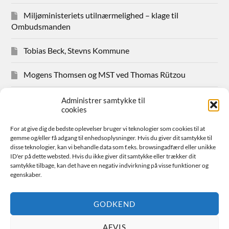
Miljøministeriets utilnærmelighed – klage til
Ombudsmanden
Tobias Beck, Stevns Kommune
Mogens Thomsen og MST ved Thomas Rützou
Avisudklip 2024
Administrer samtykke til
cookies
Hanne Hansen Allindemaglevej 83
For at give dig de bedste oplevelser bruger vi teknologier som cookies til at
gemme og/eller få adgang til enhedsoplysninger. Hvis du giver dit samtykke til
Sager for medlemmer
disse teknologier, kan vi behandle data som f.eks. browsingadfærd eller unikke
ID'er på dette websted. Hvis du ikke giver dit samtykke eller trækker dit
samtykke tilbage, kan det have en negativ indvirkning på visse funktioner og
Bestyrelsen
egenskaber.
Avisudklip 2026
GODKEND
AFVIS