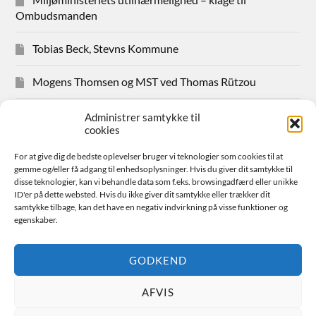
Ombudsmanden
Tobias Beck, Stevns Kommune
Mogens Thomsen og MST ved Thomas Rützou
Avisudklip 2024
Administrer samtykke til
cookies
Hanne Hansen Allindemaglevej 83
For at give dig de bedste oplevelser bruger vi teknologier som cookies til at
gemme og/eller få adgang til enhedsoplysninger. Hvis du giver dit samtykke til
Sager for medlemmer
disse teknologier, kan vi behandle data som f.eks. browsingadfærd eller unikke
ID'er på dette websted. Hvis du ikke giver dit samtykke eller trækker dit
samtykke tilbage, kan det have en negativ indvirkning på visse funktioner og
Bestyrelsen
egenskaber.
Avisudklip 2026
GODKEND
AFVIS