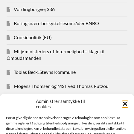
Vordingborgvej 336
Boringsnære beskyttelsesområder BNBO
Cookiepolitik (EU)
Miljøministeriets utilnærmelighed – klage til
Ombudsmanden
Tobias Beck, Stevns Kommune
Mogens Thomsen og MST ved Thomas Rützou
Avisudklip 2024
Administrer samtykke til
cookies
Hanne Hansen Allindemaglevej 83
For at give dig de bedste oplevelser bruger vi teknologier som cookies til at
gemme og/eller få adgang til enhedsoplysninger. Hvis du giver dit samtykke til
Sager for medlemmer
disse teknologier, kan vi behandle data som f.eks. browsingadfærd eller unikke
ID'er på dette websted. Hvis du ikke giver dit samtykke eller trækker dit