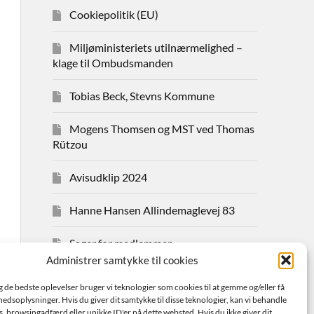
Cookiepolitik (EU)
Miljøministeriets utilnærmelighed –
klage til Ombudsmanden
Tobias Beck, Stevns Kommune
Mogens Thomsen og MST ved Thomas
Rützou
Avisudklip 2024
Hanne Hansen Allindemaglevej 83
Sager for medlemmer
Administrer samtykke til cookies
Bestyrelsen
ig de bedste oplevelser bruger vi teknologier som cookies til at gemme og/eller få
hedsoplysninger. Hvis du giver dit samtykke til disse teknologier, kan vi behandle
Avisudklip 2026
s. browsingadfærd eller unikke ID'er på dette websted. Hvis du ikke giver dit