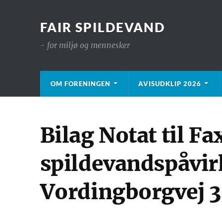
FAIR SPILDEVAND
- for miljø og mennesker
OM FORENINGEN
AVISUDKLIP 2026
Bilag Notat til
spildevandspåvi
Vordingborgvej 