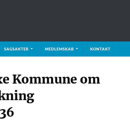
SAGSAKTER
MEDLEMSKAB
KONTAKT
 Faxe Kommune om
rkning
336