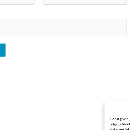
For at give d
adgang til en
data som f.ek