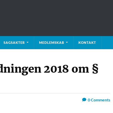
SAGSAKTER
MEDLEMSKAB
KONTAKT
edningen 2018 om §
0
Comments