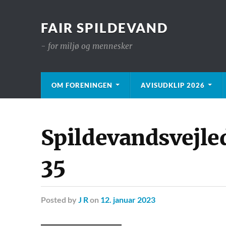
FAIR SPILDEVAND
- for miljø og mennesker
OM FORENINGEN
AVISUDKLIP 2026
Spildevandsvejl
35
Posted
by
J R
on
12. januar 2023