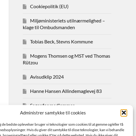
Cookiepolitik (EU)
Miljøministeriets utilnærmelighed –
klage til Ombudsmanden
Tobias Beck, Stevns Kommune
Mogens Thomsen og MST ved Thomas
Rützou
Avisudklip 2024
Hanne Hansen Allindemaglevej 83
Sager for medlemmer
Administrer samtykke til cookies
Bestyrelsen
ig de bedste oplevelser bruger vi teknologier som cookies til at gemme og/eller få
hedsoplysninger. Hvis du giver dit samtykke til disse teknologier, kan vi behandle
Avisudklip 2026
s. browsingadfærd eller unikke ID'er på dette websted. Hvis du ikke giver dit