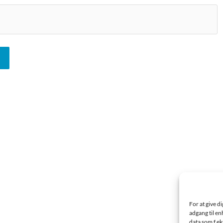
For at give d
adgang til en
data som f.ek