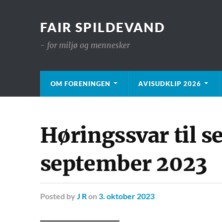
FAIR SPILDEVAND
- for miljø og mennesker
OM FORENINGEN
AVISUDKLIP 2026
Høringssvar til s
september 2023
Posted
by
J R
on
3. oktober 2023