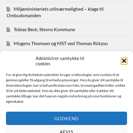
Miljøministeriets utilnærmelighed – klage til
Ombudsmanden
Tobias Beck, Stevns Kommune
Mogens Thomsen og MST ved Thomas Rützou
Avisudklip 2024
Administrer samtykke til
cookies
Hanne Hansen Allindemaglevej 83
For at give dig de bedste oplevelser bruger vi teknologier som cookies til at
gemme og/eller få adgang til enhedsoplysninger. Hvis du giver dit samtykke til
Sager for medlemmer
disse teknologier, kan vi behandle data som f.eks. browsingadfærd eller unikke
ID'er på dette websted. Hvis du ikke giver dit samtykke eller trækker dit
samtykke tilbage, kan det have en negativ indvirkning på visse funktioner og
Bestyrelsen
egenskaber.
Avisudklip 2026
GODKEND
AFVIS