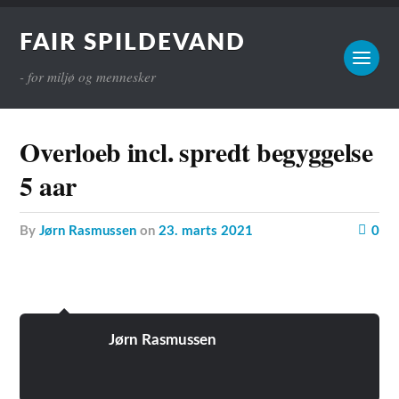
FAIR SPILDEVAND
- for miljø og mennesker
Overloeb incl. spredt begyggelse
5 aar
by
Jørn Rasmussen
on
23. marts 2021
0
Jørn Rasmussen