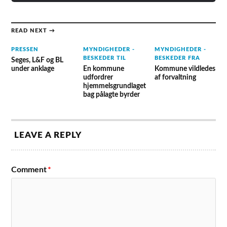
READ NEXT →
PRESSEN
MYNDIGHEDER -
MYNDIGHEDER -
BESKEDER TIL
BESKEDER FRA
Seges, L&F og BL
under anklage
En kommune
Kommune vildledes
udfordrer
af forvaltning
hjemmelsgrundlaget
bag pålagte byrder
LEAVE A REPLY
Comment
*