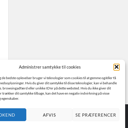
Administrer samtykke til cookies
ig de bedste oplevelser bruger vi teknologier som cookies til at gemme og/eller få
hedsoplysninger. Hvis du giver dit samtykke til disse teknologier, kan vi behandle
s. browsingadfærd eller unikke ID'er på dette websted. Hvis du ikke giver dit
r trækker dit samtykke tilbage, kan det have en negativ indvirkning på visse
g egenskaber.
DKEND
AFVIS
SE PRÆFERENCER