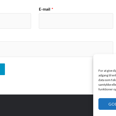
E-mail
*
For at give d
adgang til en
data som f.ek
samtykke elle
funktioner o
GO