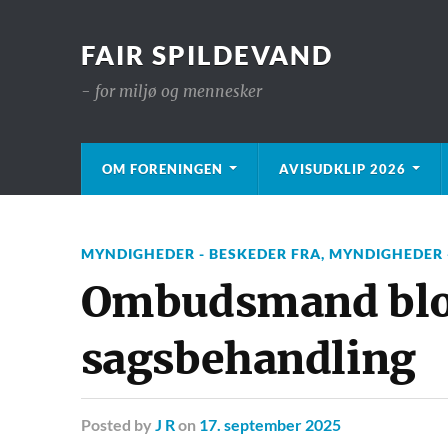
FAIR SPILDEVAND
- for miljø og mennesker
OM FORENINGEN
AVISUDKLIP 2026
MYNDIGHEDER - BESKEDER FRA
,
MYNDIGHEDER -
Ombudsmand blo
sagsbehandling
Posted
by
J R
on
17. september 2025