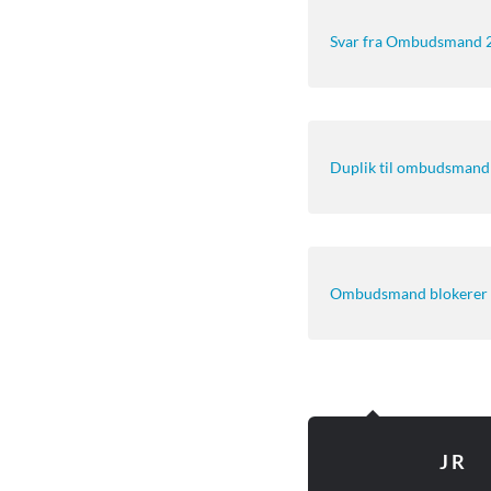
Svar fra Ombudsmand 
Duplik til ombudsmand
Ombudsmand blokerer y
J R