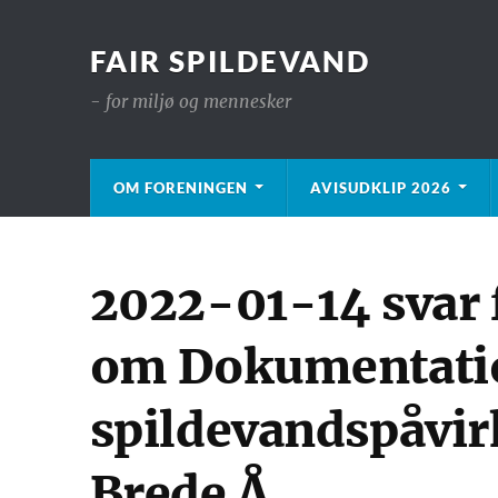
FAIR SPILDEVAND
- for miljø og mennesker
OM FORENINGEN
AVISUDKLIP 2026
2022-01-14 svar
om Dokumentatio
spildevandspåvir
Brede Å