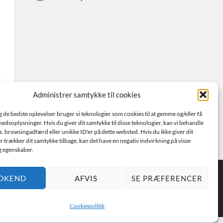
Administrer samtykke til cookies
ig de bedste oplevelser bruger vi teknologier som cookies til at gemme og/eller få
hedsoplysninger. Hvis du giver dit samtykke til disse teknologier, kan vi behandle
s. browsingadfærd eller unikke ID'er på dette websted. Hvis du ikke giver dit
r trækker dit samtykke tilbage, kan det have en negativ indvirkning på visse
g egenskaber.
DKEND
AFVIS
SE PRÆFERENCER
Cookiepolitik