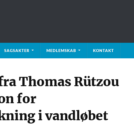
SAGSAKTER
MEDLEMSKAB
KONTAKT
 fra Thomas Rützou
n for
kning i vandløbet