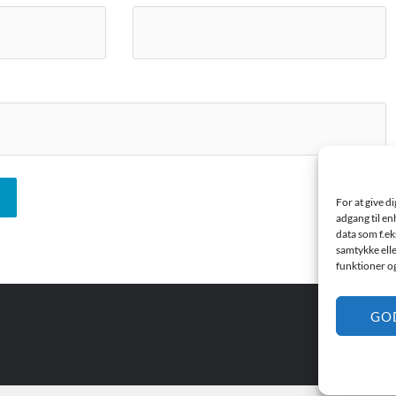
For at give d
adgang til en
data som f.ek
samtykke elle
funktioner o
GO