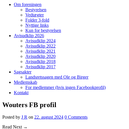
Om foreningen
Bestyrelsen
Vedtægter
Folder 3-fold
Nyttige links
Kun for bestyrelsen
Avisudklip 2026
Avisudklip 2024
Avisudklip 2022
Avisudklip 2021
Avisudklip 2020
Avisudklip 2018
Avisudklip 2017
Sagsakter
Landsretssagen med Ole og Birger
Medlemskab
For medlemmer (hvis ingen Facebookprofil)
Kontakt
Wouters FB profil
Posted
by
J R
on
22. august 2024
0
Comments
Read Next →