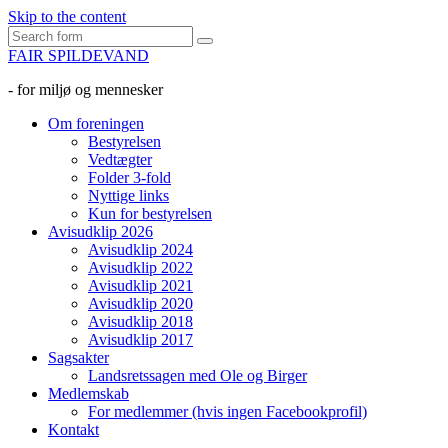
Skip to the content
Search
FAIR SPILDEVAND
- for miljø og mennesker
Om foreningen
Bestyrelsen
Vedtægter
Folder 3-fold
Nyttige links
Kun for bestyrelsen
Avisudklip 2026
Avisudklip 2024
Avisudklip 2022
Avisudklip 2021
Avisudklip 2020
Avisudklip 2018
Avisudklip 2017
Sagsakter
Landsretssagen med Ole og Birger
Medlemskab
For medlemmer (hvis ingen Facebookprofil)
Kontakt