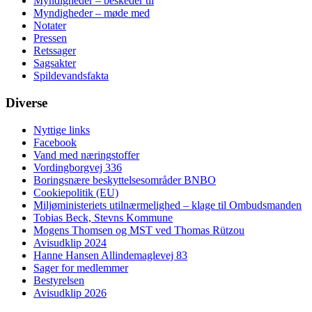
Myndigheder – beskeder til
Myndigheder – møde med
Notater
Pressen
Retssager
Sagsakter
Spildevandsfakta
Diverse
Nyttige links
Facebook
Vand med næringstoffer
Vordingborgvej 336
Boringsnære beskyttelsesområder BNBO
Cookiepolitik (EU)
Miljøministeriets utilnærmelighed – klage til Ombudsmanden
Tobias Beck, Stevns Kommune
Mogens Thomsen og MST ved Thomas Rützou
Avisudklip 2024
Hanne Hansen Allindemaglevej 83
Sager for medlemmer
Bestyrelsen
Avisudklip 2026