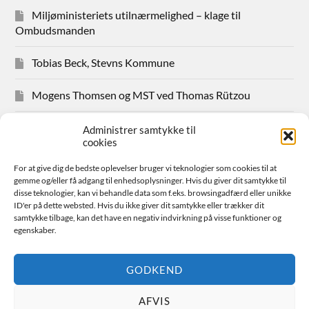
Miljøministeriets utilnærmelighed – klage til
Ombudsmanden
Tobias Beck, Stevns Kommune
Mogens Thomsen og MST ved Thomas Rützou
Avisudklip 2024
Administrer samtykke til
cookies
Hanne Hansen Allindemaglevej 83
For at give dig de bedste oplevelser bruger vi teknologier som cookies til at
gemme og/eller få adgang til enhedsoplysninger. Hvis du giver dit samtykke til
Sager for medlemmer
disse teknologier, kan vi behandle data som f.eks. browsingadfærd eller unikke
ID'er på dette websted. Hvis du ikke giver dit samtykke eller trækker dit
samtykke tilbage, kan det have en negativ indvirkning på visse funktioner og
Bestyrelsen
egenskaber.
Avisudklip 2026
GODKEND
AFVIS