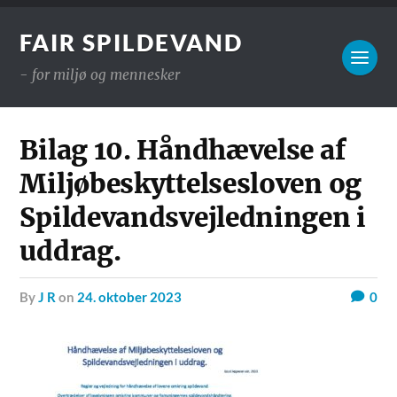
FAIR SPILDEVAND
- for miljø og mennesker
Bilag 10. Håndhævelse af
Miljøbeskyttelsesloven og
Spildevandsvejledningen i
uddrag.
by
J R
on
24. oktober 2023
0