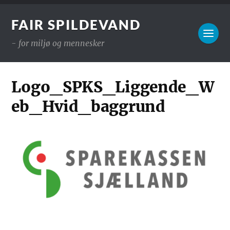
FAIR SPILDEVAND
- for miljø og mennesker
Logo_SPKS_Liggende_W
eb_Hvid_baggrund