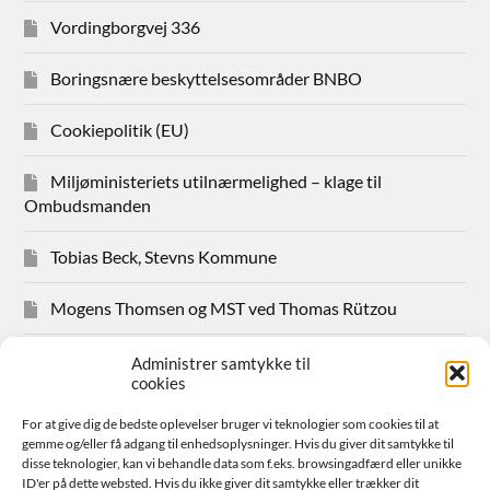
Vordingborgvej 336
Boringsnære beskyttelsesområder BNBO
Cookiepolitik (EU)
Miljøministeriets utilnærmelighed – klage til
Ombudsmanden
Tobias Beck, Stevns Kommune
Mogens Thomsen og MST ved Thomas Rützou
Avisudklip 2024
Administrer samtykke til
cookies
Hanne Hansen Allindemaglevej 83
For at give dig de bedste oplevelser bruger vi teknologier som cookies til at
gemme og/eller få adgang til enhedsoplysninger. Hvis du giver dit samtykke til
Sager for medlemmer
disse teknologier, kan vi behandle data som f.eks. browsingadfærd eller unikke
ID'er på dette websted. Hvis du ikke giver dit samtykke eller trækker dit