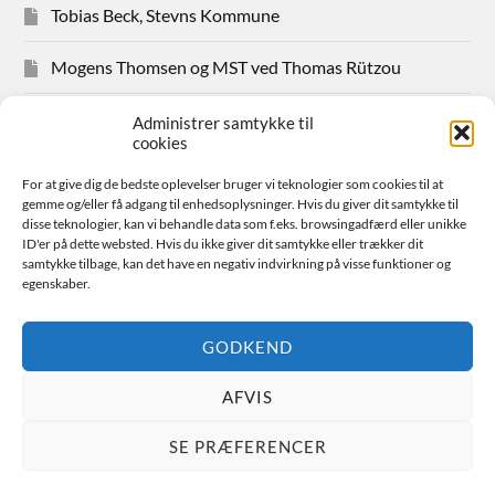
Tobias Beck, Stevns Kommune
Mogens Thomsen og MST ved Thomas Rützou
Avisudklip 2024
Administrer samtykke til
cookies
Hanne Hansen Allindemaglevej 83
For at give dig de bedste oplevelser bruger vi teknologier som cookies til at
gemme og/eller få adgang til enhedsoplysninger. Hvis du giver dit samtykke til
Sager for medlemmer
disse teknologier, kan vi behandle data som f.eks. browsingadfærd eller unikke
ID'er på dette websted. Hvis du ikke giver dit samtykke eller trækker dit
samtykke tilbage, kan det have en negativ indvirkning på visse funktioner og
Bestyrelsen
egenskaber.
Avisudklip 2026
GODKEND
AFVIS
© 2026
FAIR SPILDEVAND
SE PRÆFERENCER
THEME BY
ANDERS NORÉN