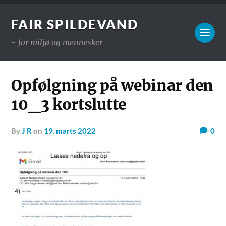
FAIR SPILDEVAND
- for miljø og mennesker
Opfølgning på webinar den
10_3 kortslutte
by
J R
on
19. marts 2022
0