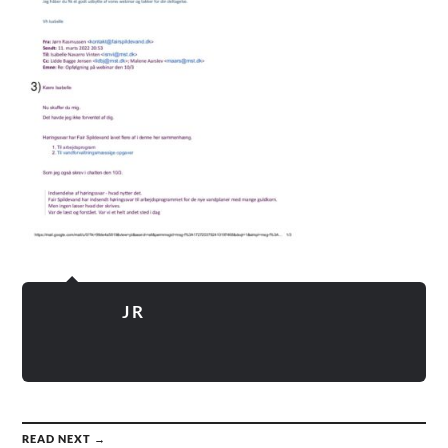
J R
READ NEXT →