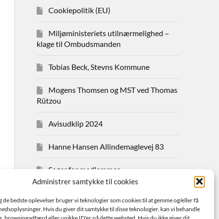
Cookiepolitik (EU)
Miljøministeriets utilnærmelighed –
klage til Ombudsmanden
Tobias Beck, Stevns Kommune
Mogens Thomsen og MST ved Thomas
Rützou
Avisudklip 2024
Hanne Hansen Allindemaglevej 83
Sager for medlemmer
Administrer samtykke til cookies
Bestyrelsen
ig de bedste oplevelser bruger vi teknologier som cookies til at gemme og/eller få
hedsoplysninger. Hvis du giver dit samtykke til disse teknologier, kan vi behandle
Avisudklip 2026
s. browsingadfærd eller unikke ID'er på dette websted. Hvis du ikke giver dit