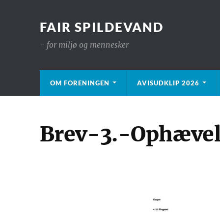
FAIR SPILDEVAND
- for miljø og mennesker
OM FORENINGEN
AVISUDKLIP 2026
Brev-3.-Ophævel