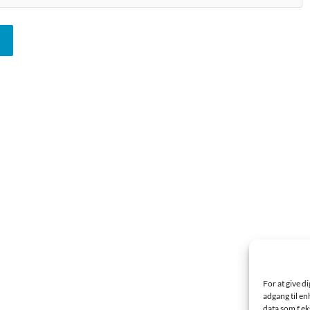
For at give d
adgang til en
data som f.ek