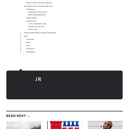
J R
READ NEXT →