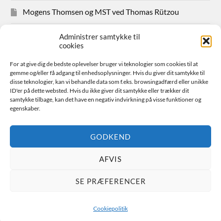
Mogens Thomsen og MST ved Thomas Rützou
Avisudklip 2024
Administrer samtykke til
cookies
Hanne Hansen Allindemaglevej 83
For at give dig de bedste oplevelser bruger vi teknologier som cookies til at
gemme og/eller få adgang til enhedsoplysninger. Hvis du giver dit samtykke til
Sager for medlemmer
disse teknologier, kan vi behandle data som f.eks. browsingadfærd eller unikke
ID'er på dette websted. Hvis du ikke giver dit samtykke eller trækker dit
samtykke tilbage, kan det have en negativ indvirkning på visse funktioner og
Bestyrelsen
egenskaber.
Avisudklip 2026
GODKEND
AFVIS
© 2026
FAIR SPILDEVAND
SE PRÆFERENCER
THEME BY
ANDERS NORÉN
Cookiepolitik