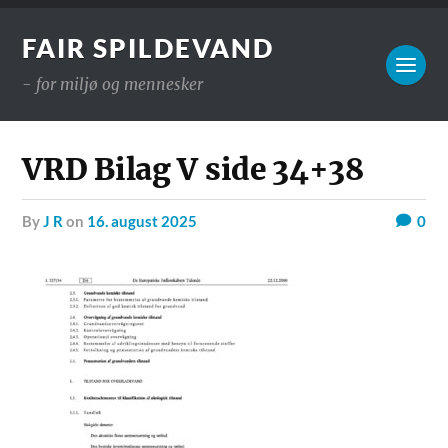
FAIR SPILDEVAND
- for miljø og mennesker
VRD Bilag V side 34+38
by
J R
on
16. august 2025
0