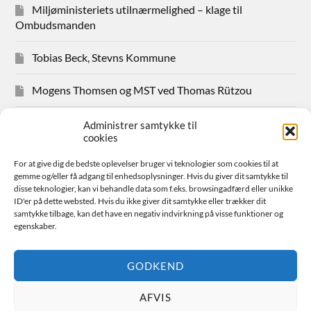
Miljøministeriets utilnærmelighed – klage til
Ombudsmanden
Tobias Beck, Stevns Kommune
Mogens Thomsen og MST ved Thomas Rützou
Avisudklip 2024
Administrer samtykke til
cookies
Hanne Hansen Allindemaglevej 83
For at give dig de bedste oplevelser bruger vi teknologier som cookies til at
gemme og/eller få adgang til enhedsoplysninger. Hvis du giver dit samtykke til
Sager for medlemmer
disse teknologier, kan vi behandle data som f.eks. browsingadfærd eller unikke
ID'er på dette websted. Hvis du ikke giver dit samtykke eller trækker dit
samtykke tilbage, kan det have en negativ indvirkning på visse funktioner og
Bestyrelsen
egenskaber.
Avisudklip 2026
GODKEND
AFVIS