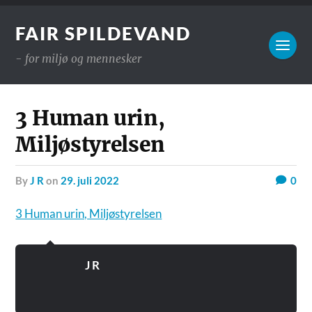
FAIR SPILDEVAND
- for miljø og mennesker
3 Human urin,
Miljøstyrelsen
by
J R
on
29. juli 2022
0
3 Human urin, Miljøstyrelsen
J R