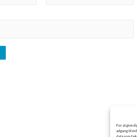
For at give d
adgang til en
data som f.ek