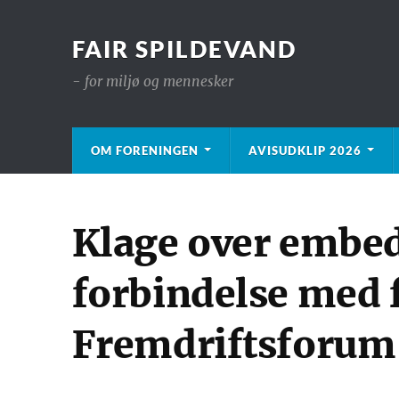
FAIR SPILDEVAND
- for miljø og mennesker
OM FORENINGEN
AVISUDKLIP 2026
Klage over embed
forbindelse med 
Fremdriftsforum