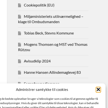
Cookiepolitik (EU)
Miljøministeriets utilnærmelighed –
klage til Ombudsmanden
Tobias Beck, Stevns Kommune
Mogens Thomsen og MST ved Thomas
Rützou
Avisudklip 2024
Hanne Hansen Allindemaglevej 83
Sager for medlemmer
Administrer samtykke til cookies
Bestyrelsen
ig de bedste oplevelser bruger vi teknologier som cookies til at gemme og/eller få
hedsoplysninger. Hvis du giver dit samtykke til disse teknologier, kan vi behandle
Avisudklip 2026
s. browsingadfærd eller unikke ID'er på dette websted. Hvis du ikke giver dit