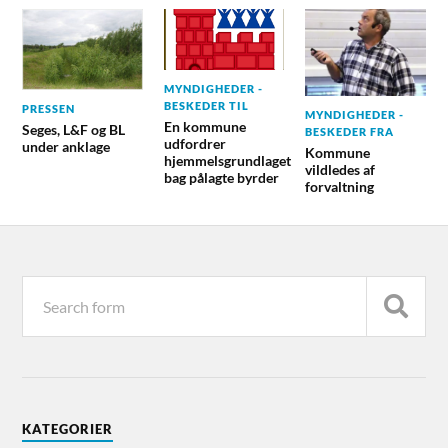
MYNDIGHEDER -
BESKEDER TIL
PRESSEN
MYNDIGHEDER -
En kommune
Seges, L&F og BL
BESKEDER FRA
udfordrer
under anklage
Kommune
hjemmelsgrundlaget
vildledes af
bag pålagte byrder
forvaltning
KATEGORIER