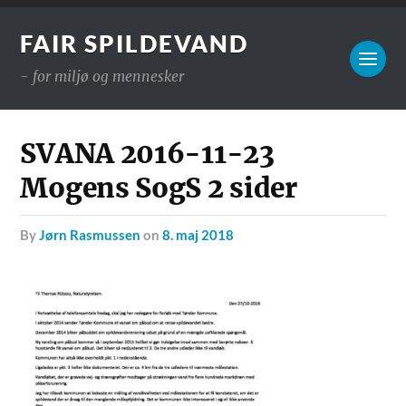
FAIR SPILDEVAND
- for miljø og mennesker
SVANA 2016-11-23
Mogens SogS 2 sider
by
Jørn Rasmussen
on
8. maj 2018