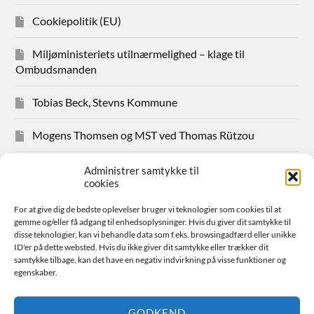
Cookiepolitik (EU)
Miljøministeriets utilnærmelighed – klage til
Ombudsmanden
Tobias Beck, Stevns Kommune
Mogens Thomsen og MST ved Thomas Rützou
Avisudklip 2024
Administrer samtykke til
cookies
Hanne Hansen Allindemaglevej 83
For at give dig de bedste oplevelser bruger vi teknologier som cookies til at
gemme og/eller få adgang til enhedsoplysninger. Hvis du giver dit samtykke til
Sager for medlemmer
disse teknologier, kan vi behandle data som f.eks. browsingadfærd eller unikke
ID'er på dette websted. Hvis du ikke giver dit samtykke eller trækker dit
samtykke tilbage, kan det have en negativ indvirkning på visse funktioner og
Bestyrelsen
egenskaber.
Avisudklip 2026
GODKEND