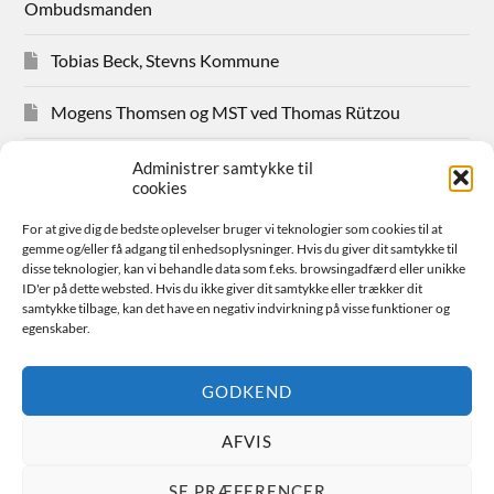
Ombudsmanden
Tobias Beck, Stevns Kommune
Mogens Thomsen og MST ved Thomas Rützou
Avisudklip 2024
Administrer samtykke til
cookies
Hanne Hansen Allindemaglevej 83
For at give dig de bedste oplevelser bruger vi teknologier som cookies til at
gemme og/eller få adgang til enhedsoplysninger. Hvis du giver dit samtykke til
Sager for medlemmer
disse teknologier, kan vi behandle data som f.eks. browsingadfærd eller unikke
ID'er på dette websted. Hvis du ikke giver dit samtykke eller trækker dit
samtykke tilbage, kan det have en negativ indvirkning på visse funktioner og
Bestyrelsen
egenskaber.
Avisudklip 2026
GODKEND
AFVIS
© 2026
FAIR SPILDEVAND
SE PRÆFERENCER