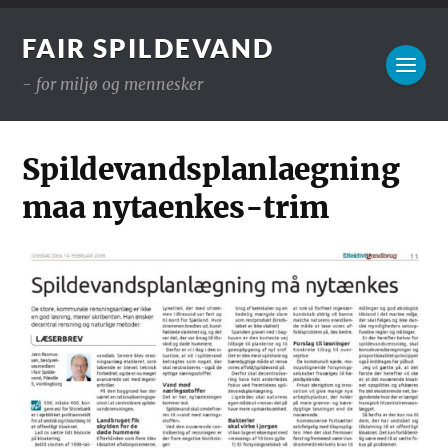
FAIR SPILDEVAND
- for miljø og mennesker
Spildevandsplanlaegning
maa nytaenkes-trim