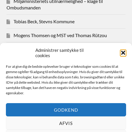
Miljøministeriets utilnærmelighed – klage til
Ombudsmanden
Tobias Beck, Stevns Kommune
Mogens Thomsen og MST ved Thomas Rützou
Avisudklip 2024
Administrer samtykke til
cookies
Hanne Hansen Allindemaglevej 83
For at give dig de bedste oplevelser bruger vi teknologier som cookies til at
gemme og/eller få adgang til enhedsoplysninger. Hvis du giver dit samtykke til
Sager for medlemmer
disse teknologier, kan vi behandle data som f.eks. browsingadfærd eller unikke
ID'er på dette websted. Hvis du ikke giver dit samtykke eller trækker dit
samtykke tilbage, kan det have en negativ indvirkning på visse funktioner og
Bestyrelsen
egenskaber.
Avisudklip 2026
GODKEND
AFVIS