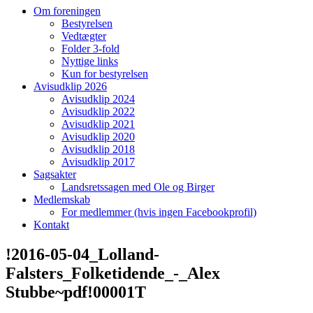
Om foreningen
Bestyrelsen
Vedtægter
Folder 3-fold
Nyttige links
Kun for bestyrelsen
Avisudklip 2026
Avisudklip 2024
Avisudklip 2022
Avisudklip 2021
Avisudklip 2020
Avisudklip 2018
Avisudklip 2017
Sagsakter
Landsretssagen med Ole og Birger
Medlemskab
For medlemmer (hvis ingen Facebookprofil)
Kontakt
!2016-05-04_Lolland-
Falsters_Folketidende_-_Alex
Stubbe~pdf!00001T