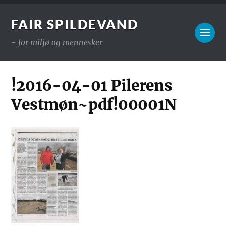
FAIR SPILDEVAND
- for miljø og mennesker
!2016-04-01 Pilerens
Vestmøn~pdf!00001N