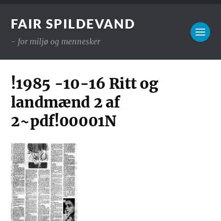
FAIR SPILDEVAND
- for miljø og mennesker
!1985 -10-16 Ritt og
landmænd 2 af
2~pdf!00001N