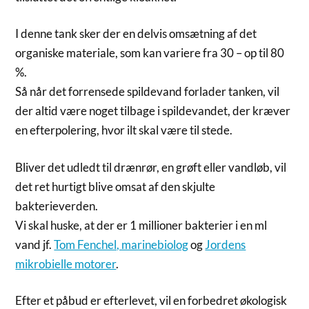
I denne tank sker der en delvis omsætning af det
organiske materiale, som kan variere fra 30 – op til 80
%.
Så når det forrensede spildevand forlader tanken, vil
der altid være noget tilbage i spildevandet, der kræver
en efterpolering, hvor ilt skal være til stede.
Bliver det udledt til drænrør, en grøft eller vandløb, vil
det ret hurtigt blive omsat af den skjulte
bakterieverden.
Vi skal huske, at der er 1 millioner bakterier i en ml
vand jf.
Tom Fenchel, marinebiolog
og
Jordens
mikrobielle motorer
.
Efter et påbud er efterlevet, vil en forbedret økologisk