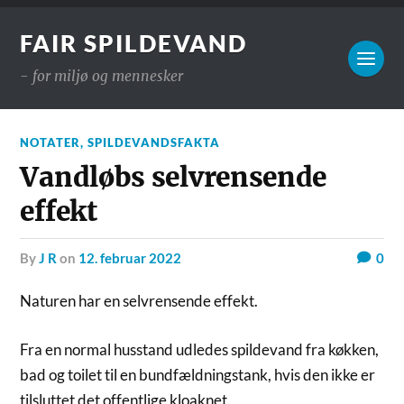
FAIR SPILDEVAND
- for miljø og mennesker
NOTATER
,
SPILDEVANDSFAKTA
Vandløbs selvrensende
effekt
by
J R
on
12. februar 2022
0
Naturen har en selvrensende effekt.
Fra en normal husstand udledes spildevand fra køkken,
bad og toilet til en bundfældningstank, hvis den ikke er
tilsluttet det offentlige kloaknet.