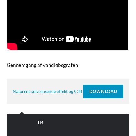
Gennemgang af vandløbsgrafen
DOWNLOAD
Naturens selvrensende effekt og § 38
J R