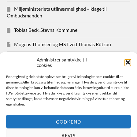
Miljøministeriets utilnærmelighed – klage til
Ombudsmanden
Tobias Beck, Stevns Kommune
Mogens Thomsen og MST ved Thomas Rützou
Avisudklip 2024
Administrer samtykke til
cookies
Hanne Hansen Allindemaglevej 83
For at give dig de bedste oplevelser bruger vi teknologier som cookies til at
gemme og/eller få adgang til enhedsoplysninger. Hvis du giver dit samtykke til
Sager for medlemmer
disse teknologier, kan vi behandle data som f.eks. browsingadfærd eller unikke
ID'er på dette websted. Hvis du ikke giver dit samtykke eller trækker dit
samtykke tilbage, kan det have en negativ indvirkning på visse funktioner og
Bestyrelsen
egenskaber.
Avisudklip 2026
GODKEND
AFVIS