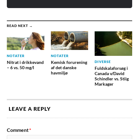
READ NEXT →
NOTATER
NOTATER
DIVERSE
Nitrat i drikkevand
Kemisk forurening
– 6 vs. 50 mg/l
af det danske
Fuldskalaforsøg i
havmiljø
Canada v/David
Schindler vs. Stiig
Markager
LEAVE A REPLY
Comment
*