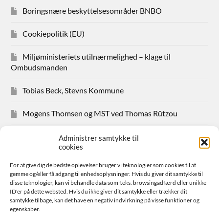
Boringsnære beskyttelsesområder BNBO
Cookiepolitik (EU)
Miljøministeriets utilnærmelighed – klage til
Ombudsmanden
Tobias Beck, Stevns Kommune
Mogens Thomsen og MST ved Thomas Rützou
Avisudklip 2024
Administrer samtykke til
cookies
Hanne Hansen Allindemaglevej 83
For at give dig de bedste oplevelser bruger vi teknologier som cookies til at
gemme og/eller få adgang til enhedsoplysninger. Hvis du giver dit samtykke til
Sager for medlemmer
disse teknologier, kan vi behandle data som f.eks. browsingadfærd eller unikke
ID'er på dette websted. Hvis du ikke giver dit samtykke eller trækker dit
samtykke tilbage, kan det have en negativ indvirkning på visse funktioner og
Bestyrelsen
egenskaber.