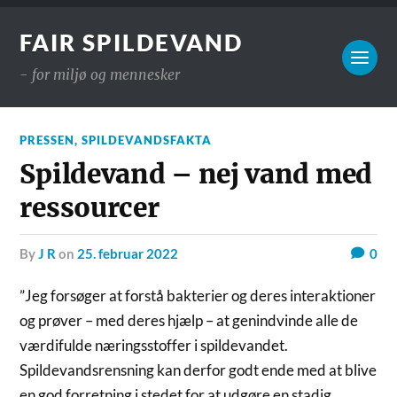
FAIR SPILDEVAND
- for miljø og mennesker
PRESSEN
,
SPILDEVANDSFAKTA
Spildevand – nej vand med
ressourcer
by
J R
on
25. februar 2022
0
”Jeg forsøger at forstå bakterier og deres interaktioner
og prøver – med deres hjælp – at genindvinde alle de
værdifulde næringsstoffer i spildevandet.
Spildevandsrensning kan derfor godt ende med at blive
en god forretning i stedet for at udgøre en stadig