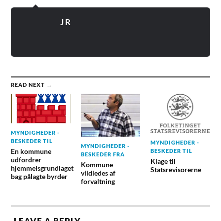
J R
READ NEXT →
MYNDIGHEDER -
BESKEDER TIL
MYNDIGHEDER -
MYNDIGHEDER -
En kommune
BESKEDER TIL
BESKEDER FRA
udfordrer
Klage til
Kommune
hjemmelsgrundlaget
Statsrevisorerne
vildledes af
bag pålagte byrder
forvaltning
LEAVE A REPLY