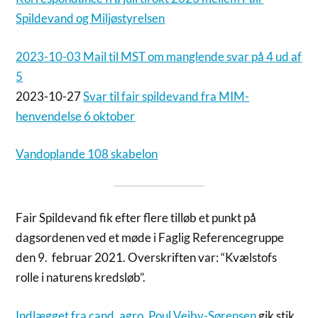
Spildevand og Miljøstyrelsen
2023-10-03 Mail til MST om manglende svar på 4 ud af
5
2023-10-27
Svar til fair spildevand fra MIM-
henvendelse 6 oktober
Vandoplande 108 skabelon
Fair Spildevand fik efter flere tilløb et punkt på
dagsordenen ved et møde i Faglig Referencegruppe
den 9. februar 2021. Overskriften var: “Kvælstofs
rolle i naturens kredsløb”.
Indlægget fra cand. agro. Poul Vejby-Sørensen
gik stik