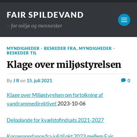
FAIR SPILDEVAND
- for miljø og mennesker
MYNDIGHEDER - BESKEDER FRA
,
MYNDIGHEDER -
BESKEDER TIL
Klage over miljøstyrelsen
by
J R
on
15. juli 2021
0
Klage over Miljøstyrelsen om fortolkning af
vandrammedirektivet
2023-10-06
Deloplande for kvælstofindsats 2021-2027
Korrespondance fra juli til okt 2023 mellem Fair