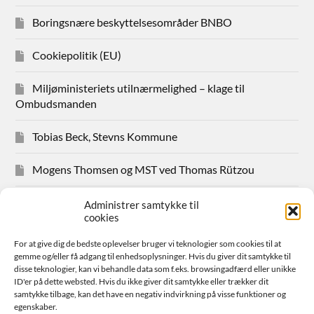
Boringsnære beskyttelsesområder BNBO
Cookiepolitik (EU)
Miljøministeriets utilnærmelighed – klage til
Ombudsmanden
Tobias Beck, Stevns Kommune
Mogens Thomsen og MST ved Thomas Rützou
Avisudklip 2024
Administrer samtykke til
cookies
Hanne Hansen Allindemaglevej 83
For at give dig de bedste oplevelser bruger vi teknologier som cookies til at
gemme og/eller få adgang til enhedsoplysninger. Hvis du giver dit samtykke til
Sager for medlemmer
disse teknologier, kan vi behandle data som f.eks. browsingadfærd eller unikke
ID'er på dette websted. Hvis du ikke giver dit samtykke eller trækker dit
samtykke tilbage, kan det have en negativ indvirkning på visse funktioner og
Bestyrelsen
egenskaber.