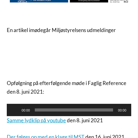
En artikel imødegår Miljøstyrelsens udmeldinger
Opfølgning på efterfølgende møde i Faglig Reference
den 8. juni 2021:
Lydafspiller
00:00
00:00
Samme lydklip på youtube
den 8. juni 2021
Der følges op med en klage til MST
den 16. juni 2021